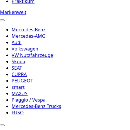
Praktikum
Markenwelt
Mercedes-Benz
Mercedes-AMG
Audi
Volkswagen
VW Nutzfahrzeuge
Škoda
SEAT
CUPRA
PEUGEOT
smart
MAXUS
Piaggio / Vespa
Mercedes-Benz Trucks
FUSO