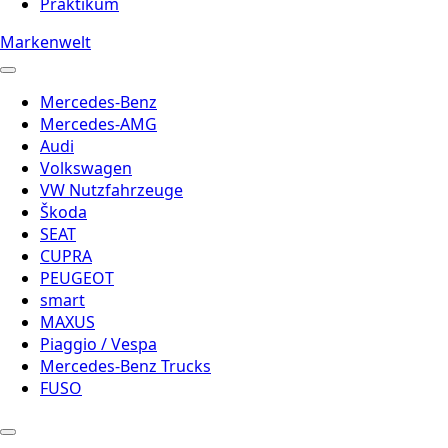
Praktikum
Markenwelt
Mercedes-Benz
Mercedes-AMG
Audi
Volkswagen
VW Nutzfahrzeuge
Škoda
SEAT
CUPRA
PEUGEOT
smart
MAXUS
Piaggio / Vespa
Mercedes-Benz Trucks
FUSO