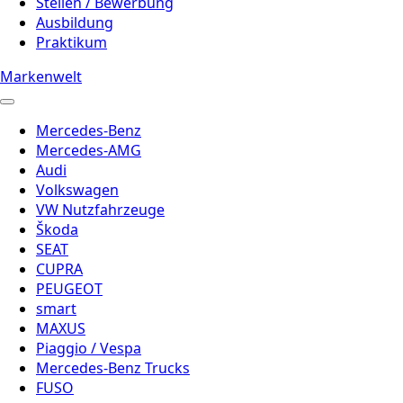
Stellen / Bewerbung
Ausbildung
Praktikum
Markenwelt
Mercedes-Benz
Mercedes-AMG
Audi
Volkswagen
VW Nutzfahrzeuge
Škoda
SEAT
CUPRA
PEUGEOT
smart
MAXUS
Piaggio / Vespa
Mercedes-Benz Trucks
FUSO