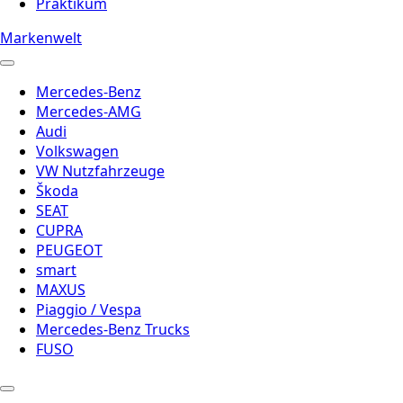
Praktikum
Markenwelt
Mercedes-Benz
Mercedes-AMG
Audi
Volkswagen
VW Nutzfahrzeuge
Škoda
SEAT
CUPRA
PEUGEOT
smart
MAXUS
Piaggio / Vespa
Mercedes-Benz Trucks
FUSO