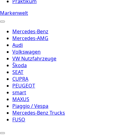
Praktikum
Markenwelt
Mercedes-Benz
Mercedes-AMG
Audi
Volkswagen
VW Nutzfahrzeuge
Škoda
SEAT
CUPRA
PEUGEOT
smart
MAXUS
Piaggio / Vespa
Mercedes-Benz Trucks
FUSO