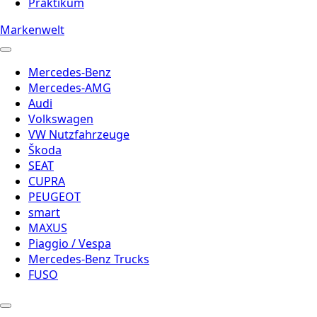
Praktikum
Markenwelt
Mercedes-Benz
Mercedes-AMG
Audi
Volkswagen
VW Nutzfahrzeuge
Škoda
SEAT
CUPRA
PEUGEOT
smart
MAXUS
Piaggio / Vespa
Mercedes-Benz Trucks
FUSO