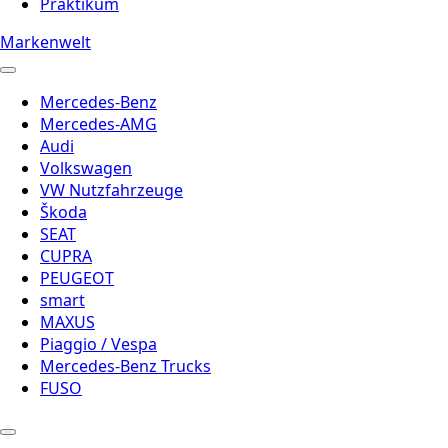
Praktikum
Markenwelt
Mercedes-Benz
Mercedes-AMG
Audi
Volkswagen
VW Nutzfahrzeuge
Škoda
SEAT
CUPRA
PEUGEOT
smart
MAXUS
Piaggio / Vespa
Mercedes-Benz Trucks
FUSO