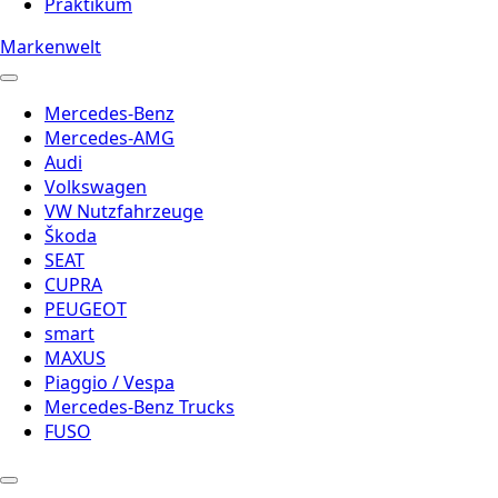
Praktikum
Markenwelt
Mercedes-Benz
Mercedes-AMG
Audi
Volkswagen
VW Nutzfahrzeuge
Škoda
SEAT
CUPRA
PEUGEOT
smart
MAXUS
Piaggio / Vespa
Mercedes-Benz Trucks
FUSO