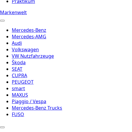
Praktikum
Markenwelt
Mercedes-Benz
Mercedes-AMG
Audi
Volkswagen
VW Nutzfahrzeuge
Škoda
SEAT
CUPRA
PEUGEOT
smart
MAXUS
Piaggio / Vespa
Mercedes-Benz Trucks
FUSO