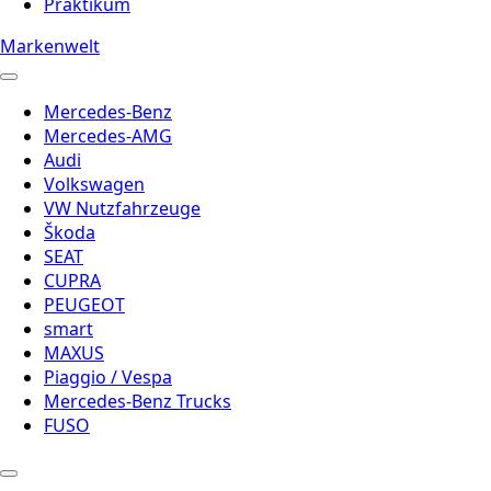
Praktikum
Markenwelt
Mercedes-Benz
Mercedes-AMG
Audi
Volkswagen
VW Nutzfahrzeuge
Škoda
SEAT
CUPRA
PEUGEOT
smart
MAXUS
Piaggio / Vespa
Mercedes-Benz Trucks
FUSO