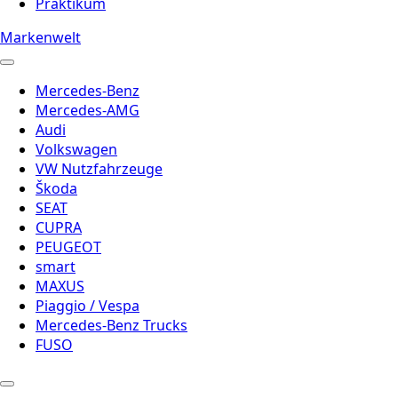
Praktikum
Markenwelt
Mercedes-Benz
Mercedes-AMG
Audi
Volkswagen
VW Nutzfahrzeuge
Škoda
SEAT
CUPRA
PEUGEOT
smart
MAXUS
Piaggio / Vespa
Mercedes-Benz Trucks
FUSO