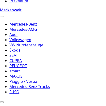
Praktikum
Markenwelt
Mercedes-Benz
Mercedes-AMG
Audi
Volkswagen
VW Nutzfahrzeuge
Škoda
SEAT
CUPRA
PEUGEOT
smart
MAXUS
Piaggio / Vespa
Mercedes-Benz Trucks
FUSO