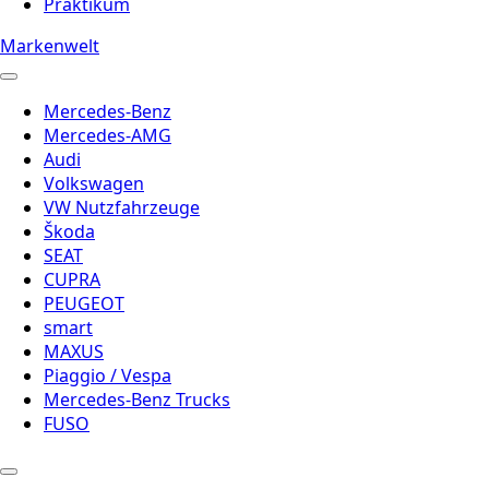
Praktikum
Markenwelt
Mercedes-Benz
Mercedes-AMG
Audi
Volkswagen
VW Nutzfahrzeuge
Škoda
SEAT
CUPRA
PEUGEOT
smart
MAXUS
Piaggio / Vespa
Mercedes-Benz Trucks
FUSO