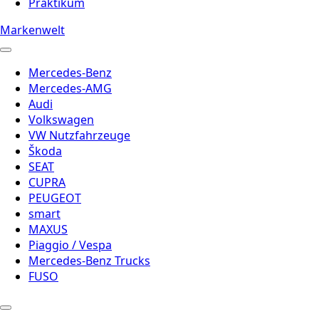
Praktikum
Markenwelt
Mercedes-Benz
Mercedes-AMG
Audi
Volkswagen
VW Nutzfahrzeuge
Škoda
SEAT
CUPRA
PEUGEOT
smart
MAXUS
Piaggio / Vespa
Mercedes-Benz Trucks
FUSO