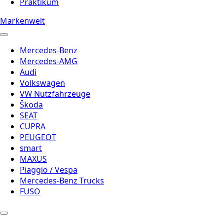
Praktikum
Markenwelt
Mercedes-Benz
Mercedes-AMG
Audi
Volkswagen
VW Nutzfahrzeuge
Škoda
SEAT
CUPRA
PEUGEOT
smart
MAXUS
Piaggio / Vespa
Mercedes-Benz Trucks
FUSO