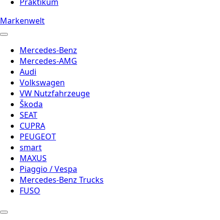
Praktikum
Markenwelt
Mercedes-Benz
Mercedes-AMG
Audi
Volkswagen
VW Nutzfahrzeuge
Škoda
SEAT
CUPRA
PEUGEOT
smart
MAXUS
Piaggio / Vespa
Mercedes-Benz Trucks
FUSO