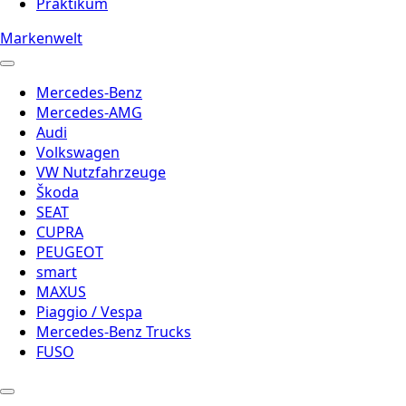
Praktikum
Markenwelt
Mercedes-Benz
Mercedes-AMG
Audi
Volkswagen
VW Nutzfahrzeuge
Škoda
SEAT
CUPRA
PEUGEOT
smart
MAXUS
Piaggio / Vespa
Mercedes-Benz Trucks
FUSO