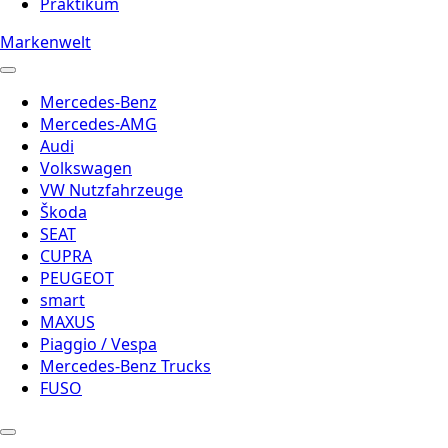
Praktikum
Markenwelt
Mercedes-Benz
Mercedes-AMG
Audi
Volkswagen
VW Nutzfahrzeuge
Škoda
SEAT
CUPRA
PEUGEOT
smart
MAXUS
Piaggio / Vespa
Mercedes-Benz Trucks
FUSO