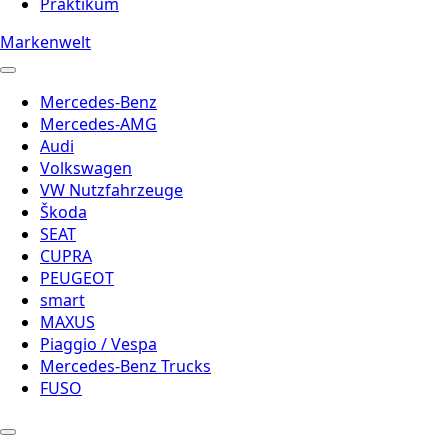
Praktikum
Markenwelt
Mercedes-Benz
Mercedes-AMG
Audi
Volkswagen
VW Nutzfahrzeuge
Škoda
SEAT
CUPRA
PEUGEOT
smart
MAXUS
Piaggio / Vespa
Mercedes-Benz Trucks
FUSO