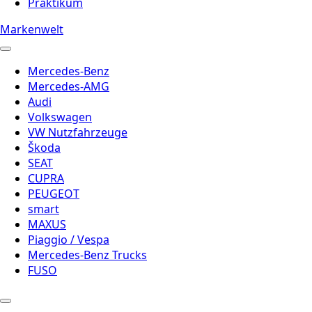
Praktikum
Markenwelt
Mercedes-Benz
Mercedes-AMG
Audi
Volkswagen
VW Nutzfahrzeuge
Škoda
SEAT
CUPRA
PEUGEOT
smart
MAXUS
Piaggio / Vespa
Mercedes-Benz Trucks
FUSO