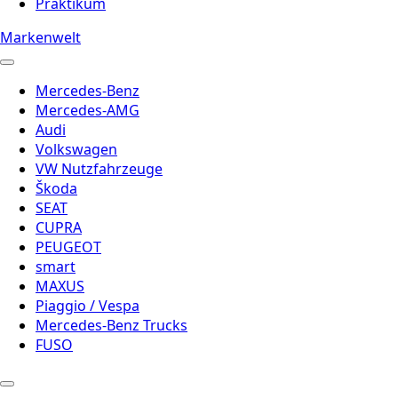
Praktikum
Markenwelt
Mercedes-Benz
Mercedes-AMG
Audi
Volkswagen
VW Nutzfahrzeuge
Škoda
SEAT
CUPRA
PEUGEOT
smart
MAXUS
Piaggio / Vespa
Mercedes-Benz Trucks
FUSO