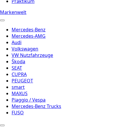
Praktikum
Markenwelt
Mercedes-Benz
Mercedes-AMG
Audi
Volkswagen
VW Nutzfahrzeuge
Škoda
SEAT
CUPRA
PEUGEOT
smart
MAXUS
Piaggio / Vespa
Mercedes-Benz Trucks
FUSO