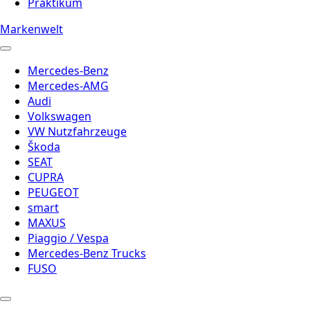
Praktikum
Markenwelt
Mercedes-Benz
Mercedes-AMG
Audi
Volkswagen
VW Nutzfahrzeuge
Škoda
SEAT
CUPRA
PEUGEOT
smart
MAXUS
Piaggio / Vespa
Mercedes-Benz Trucks
FUSO