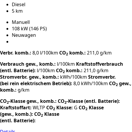
Diesel
5 km
Manuell
108 kW (146 PS)
Neuwagen
Verbr. komb.:
8,0 l/100km
CO
komb.:
211,0 g/km
2
Verbrauch gew., komb.:
l/100km
Kraftstoffverbrauch
(entl. Batterie):
l/100km
CO
komb.:
211,0 g/km
2
Stromverbr. gew., komb.:
kWh/100km
Stromverbr.
(bei rein elektrischem Betrieb):
8,0 kWh/100km
CO
gew.,
2
komb.:
g/km
CO
-Klasse gew., komb.:
CO
-Klasse (entl. Batterie):
2
2
Kraftstoffart:
WLTP
CO
Klasse:
G
CO
Klasse
2
2
(gew., komb.):
CO
Klasse
2
(entl. Batterie):
Details