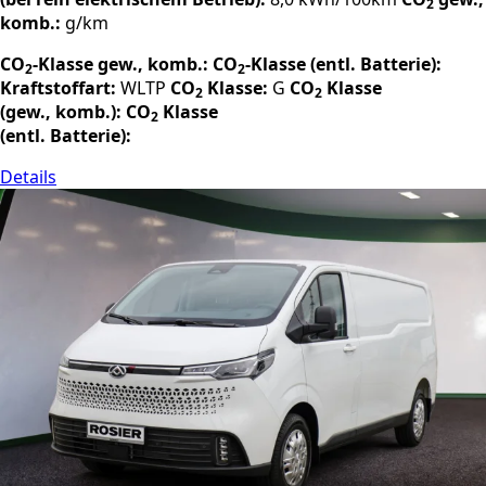
2
komb.:
g/km
CO
-Klasse gew., komb.:
CO
-Klasse (entl. Batterie):
2
2
Kraftstoffart:
WLTP
CO
Klasse:
G
CO
Klasse
2
2
(gew., komb.):
CO
Klasse
2
(entl. Batterie):
Details