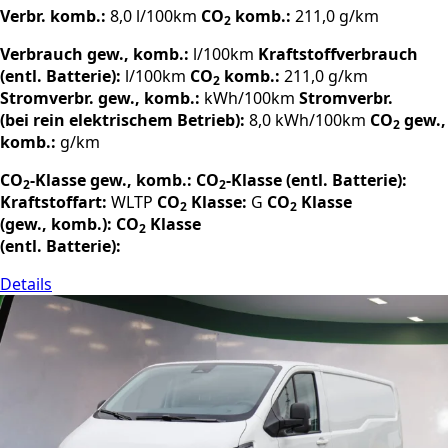
Verbr. komb.:
8,0 l/100km
CO
komb.:
211,0 g/km
2
Verbrauch gew., komb.:
l/100km
Kraftstoffverbrauch
(entl. Batterie):
l/100km
CO
komb.:
211,0 g/km
2
Stromverbr. gew., komb.:
kWh/100km
Stromverbr.
(bei rein elektrischem Betrieb):
8,0 kWh/100km
CO
gew.,
2
komb.:
g/km
CO
-Klasse gew., komb.:
CO
-Klasse (entl. Batterie):
2
2
Kraftstoffart:
WLTP
CO
Klasse:
G
CO
Klasse
2
2
(gew., komb.):
CO
Klasse
2
(entl. Batterie):
Details