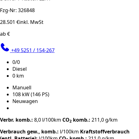
Fzg-Nr: 326848
28.501 €
inkl. MwSt
ab €
+49 5251 / 154-267
0/0
Diesel
0 km
Manuell
108 kW (146 PS)
Neuwagen
Verbr. komb.:
8,0 l/100km
CO
komb.:
211,0 g/km
2
Verbrauch gew., komb.:
l/100km
Kraftstoffverbrauch
(entl. Batterie):
l/100km
CO
komb.:
211,0 g/km