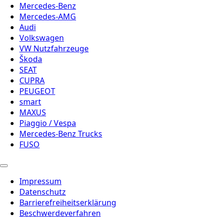
Mercedes-Benz
Mercedes-AMG
Audi
Volkswagen
VW Nutzfahrzeuge
Škoda
SEAT
CUPRA
PEUGEOT
smart
MAXUS
Piaggio / Vespa
Mercedes-Benz Trucks
FUSO
Impressum
Datenschutz
Barrierefreiheitserklärung
Beschwerdeverfahren