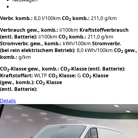
Verbr. komb.:
8,0 l/100km
CO
komb.:
211,0 g/km
2
Verbrauch gew., komb.:
l/100km
Kraftstoffverbrauch
(entl. Batterie):
l/100km
CO
komb.:
211,0 g/km
2
Stromverbr. gew., komb.:
kWh/100km
Stromverbr.
(bei rein elektrischem Betrieb):
8,0 kWh/100km
CO
gew.,
2
komb.:
g/km
CO
-Klasse gew., komb.:
CO
-Klasse (entl. Batterie):
2
2
Kraftstoffart:
WLTP
CO
Klasse:
G
CO
Klasse
2
2
(gew., komb.):
CO
Klasse
2
(entl. Batterie):
Details