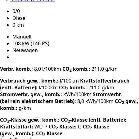
0/0
Diesel
0 km
Manuell
108 kW (146 PS)
Neuwagen
Verbr. komb.:
8,0 l/100km
CO
komb.:
211,0 g/km
2
Verbrauch gew., komb.:
l/100km
Kraftstoffverbrauch
(entl. Batterie):
l/100km
CO
komb.:
211,0 g/km
2
Stromverbr. gew., komb.:
kWh/100km
Stromverbr.
(bei rein elektrischem Betrieb):
8,0 kWh/100km
CO
gew.,
2
komb.:
g/km
CO
-Klasse gew., komb.:
CO
-Klasse (entl. Batterie):
2
2
Kraftstoffart:
WLTP
CO
Klasse:
G
CO
Klasse
2
2
(gew., komb.):
CO
Klasse
2