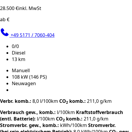
28.500 €
inkl. MwSt
ab €
+49 5171 / 7060-404
0/0
Diesel
13 km
Manuell
108 kW (146 PS)
Neuwagen
Verbr. komb.:
8,0 l/100km
CO
komb.:
211,0 g/km
2
Verbrauch gew., komb.:
l/100km
Kraftstoffverbrauch
(entl. Batterie):
l/100km
CO
komb.:
211,0 g/km
2
Stromverbr. gew., komb.:
kWh/100km
Stromverbr.
(bei rein elektrischem Betrieb):
8,0 kWh/100km
CO
gew.,