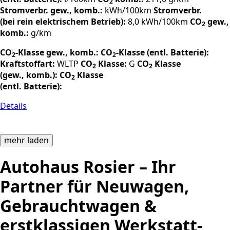
2
Stromverbr. gew., komb.:
kWh/100km
Stromverbr.
(bei rein elektrischem Betrieb):
8,0 kWh/100km
CO
gew.,
2
komb.:
g/km
CO
-Klasse gew., komb.:
CO
-Klasse (entl. Batterie):
2
2
Kraftstoffart:
WLTP
CO
Klasse:
G
CO
Klasse
2
2
(gew., komb.):
CO
Klasse
2
(entl. Batterie):
Details
mehr laden
Autohaus Rosier – Ihr
Partner für Neuwagen,
Gebrauchtwagen &
erstklassigen Werkstatt-