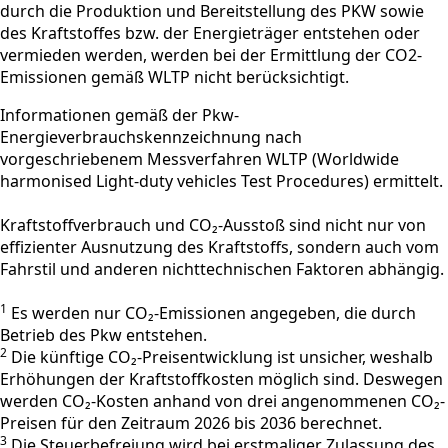
durch die Produktion und Bereitstellung des PKW sowie
des Kraftstoffes bzw. der Energieträger entstehen oder
vermieden werden, werden bei der Ermittlung der CO2-
Emissionen gemäß WLTP nicht berücksichtigt.
Informationen gemäß der Pkw-
Energieverbrauchskennzeichnung nach
vorgeschriebenem Messverfahren WLTP (Worldwide
harmonised Light-duty vehicles Test Procedures) ermittelt.
Kraftstoffverbrauch und CO₂-Ausstoß sind nicht nur von
effizienter Ausnutzung des Kraftstoffs, sondern auch vom
Fahrstil und anderen nichttechnischen Faktoren abhängig.
1
Es werden nur CO₂-Emissionen angegeben, die durch
Betrieb des Pkw entstehen.
2
Die künftige CO₂-Preisentwicklung ist unsicher, weshalb
Erhöhungen der Kraftstoffkosten möglich sind. Deswegen
werden CO₂-Kosten anhand von drei angenommenen CO₂-
Preisen für den Zeitraum 2026 bis 2036 berechnet.
3
Die Steuerbefreiung wird bei erstmaliger Zulassung des