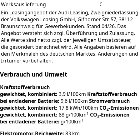
Werksauslieferung
€
Ein Leasingangebot der Audi Leasing, Zweigniederlassung
der Volkswagen Leasing GmbH, Gifhorner Str. 57, 38112
Braunschweig für Gewerbekunden. Stand 04/26. Das
Angebot versteht sich zzgl. Überführung und Zulassung.
Alle Werte sind netto zzgl. der jeweiligen Umsatzsteuer,
die gesondert berechnet wird. Alle Angaben basieren auf
den Merkmalen des deutschen Marktes. Änderungen und
Irrtümer vorbehalten.
Verbrauch und Umwelt
Kraftstoffverbrauch
gewichtet, kombiniert:
3,9 l/100km
Kraftstoffverbrauch
bei entladener Batterie:
9,6 l/100km
Stromverbrauch
gewichtet, kombiniert:
17,8 kWh/100km
CO
-Emissionen
2
1
gewichtet, kombiniert:
88 g/100km
CO
-Emissionen
2
1
bei entladener Batterie:
g/100km
Elektromotor-Reichweite:
83 km