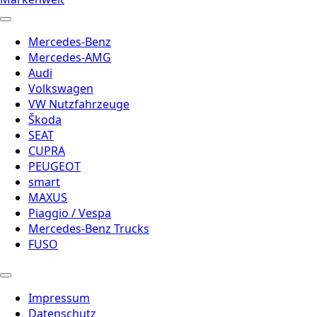
Mercedes-Benz
Mercedes-AMG
Audi
Volkswagen
VW Nutzfahrzeuge
Škoda
SEAT
CUPRA
PEUGEOT
smart
MAXUS
Piaggio / Vespa
Mercedes-Benz Trucks
FUSO
Impressum
Datenschutz