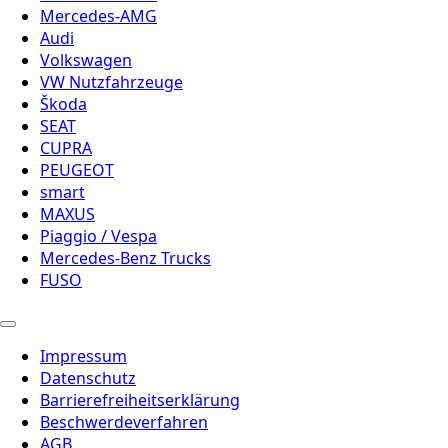
Mercedes-AMG
Audi
Volkswagen
VW Nutzfahrzeuge
Škoda
SEAT
CUPRA
PEUGEOT
smart
MAXUS
Piaggio / Vespa
Mercedes-Benz Trucks
FUSO
Impressum
Datenschutz
Barrierefreiheitserklärung
Beschwerdeverfahren
AGB