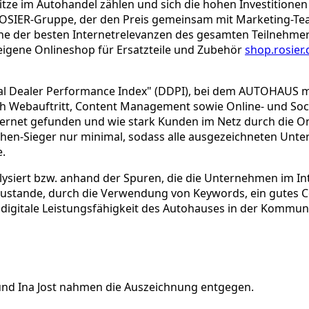
Spitze im Autohandel zählen und sich die hohen Investition
r ROSIER-Gruppe, der den Preis gemeinsam mit Marketing-Te
 der besten Internetrelevanzen des gesamten Teilnehmerfel
eigene Onlineshop für Ersatzteile und Zubehör
shop.rosier.
tal Dealer Performance Index" (DDPI), bei dem AUTOHAUS m
lich Webauftritt, Content Management sowie Online- und So
Internet gefunden und wie stark Kunden im Netz durch die
chen-Sieger nur minimal, sodass alle ausgezeichneten Un
e.
alysiert bzw. anhand der Spuren, die die Unternehmen im 
zustande, durch die Verwendung von Keywords, ein gutes 
e digitale Leistungsfähigkeit des Autohauses in der Kommu
 und Ina Jost nahmen die Auszeichnung entgegen.