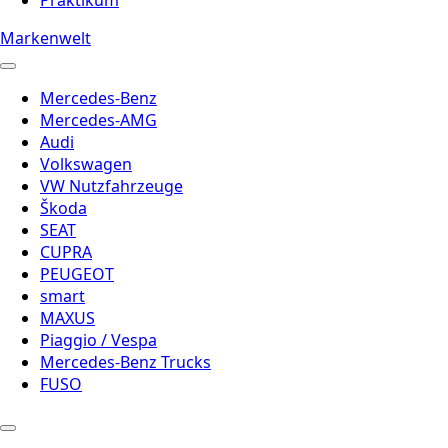
Markenwelt
Mercedes-Benz
Mercedes-AMG
Audi
Volkswagen
VW Nutzfahrzeuge
Škoda
SEAT
CUPRA
PEUGEOT
smart
MAXUS
Piaggio / Vespa
Mercedes-Benz Trucks
FUSO