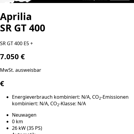
Aprilia
SR GT 400
SR GT 400 E5 +
7.050 €
MwSt. ausweisbar
€
Energieverbrauch kombiniert: N/A, CO
-Emissionen
2
kombiniert: N/A, CO
-Klasse: N/A
2
Neuwagen
0 km
26 kW (35 PS)