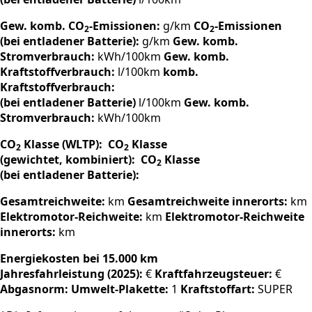
Gew. komb. CO
-Emissionen:
g/km
CO
-Emissionen
2
2
(bei entladener Batterie):
g/km
Gew. komb.
Stromverbrauch:
kWh/100km
Gew. komb.
Kraftstoffverbrauch:
l/100km
komb.
Kraftstoffverbrauch:
(bei entladener Batterie)
l/100km
Gew. komb.
Stromverbrauch:
kWh/100km
CO
Klasse (WLTP):
CO
Klasse
2
2
(gewichtet, kombiniert):
CO
Klasse
2
(bei entladener Batterie):
Gesamtreichweite:
km
Gesamtreichweite innerorts:
km
Elektromotor-Reichweite:
km
Elektromotor-Reichweite
innerorts:
km
Energiekosten bei 15.000 km
Jahresfahrleistung (2025):
€
Kraftfahrzeugsteuer:
€
Abgasnorm:
Umwelt-Plakette:
1
Kraftstoffart:
SUPER