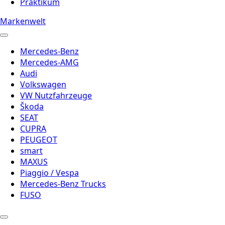
Praktikum
Markenwelt
Mercedes-Benz
Mercedes-AMG
Audi
Volkswagen
VW Nutzfahrzeuge
Škoda
SEAT
CUPRA
PEUGEOT
smart
MAXUS
Piaggio / Vespa
Mercedes-Benz Trucks
FUSO