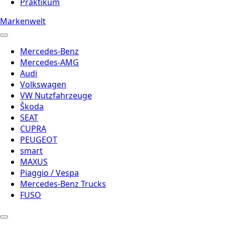
Praktikum
Markenwelt
Mercedes-Benz
Mercedes-AMG
Audi
Volkswagen
VW Nutzfahrzeuge
Škoda
SEAT
CUPRA
PEUGEOT
smart
MAXUS
Piaggio / Vespa
Mercedes-Benz Trucks
FUSO