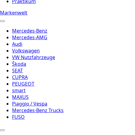
Praktikum
Markenwelt
Mercedes-Benz
Mercedes-AMG
Audi
Volkswagen
VW Nutzfahrzeuge
Škoda
SEAT
CUPRA
PEUGEOT
smart
MAXUS
Piaggio / Vespa
Mercedes-Benz Trucks
FUSO