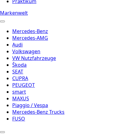
Praktikum
Markenwelt
Mercedes-Benz
Mercedes-AMG
Audi
Volkswagen
VW Nutzfahrzeuge
Škoda
SEAT
CUPRA
PEUGEOT
smart
MAXUS
Piaggio / Vespa
Mercedes-Benz Trucks
FUSO