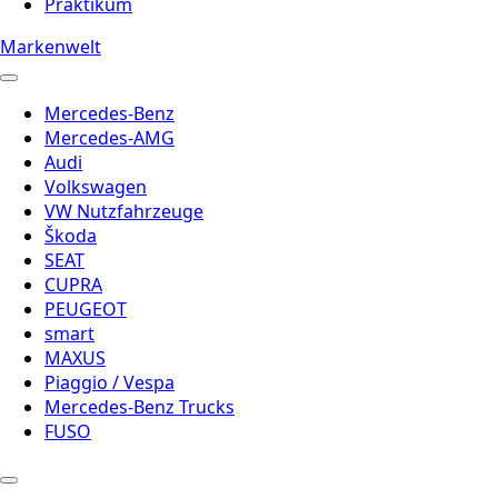
Praktikum
Markenwelt
Mercedes-Benz
Mercedes-AMG
Audi
Volkswagen
VW Nutzfahrzeuge
Škoda
SEAT
CUPRA
PEUGEOT
smart
MAXUS
Piaggio / Vespa
Mercedes-Benz Trucks
FUSO