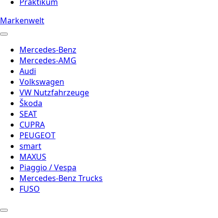
Praktikum
Markenwelt
Mercedes-Benz
Mercedes-AMG
Audi
Volkswagen
VW Nutzfahrzeuge
Škoda
SEAT
CUPRA
PEUGEOT
smart
MAXUS
Piaggio / Vespa
Mercedes-Benz Trucks
FUSO