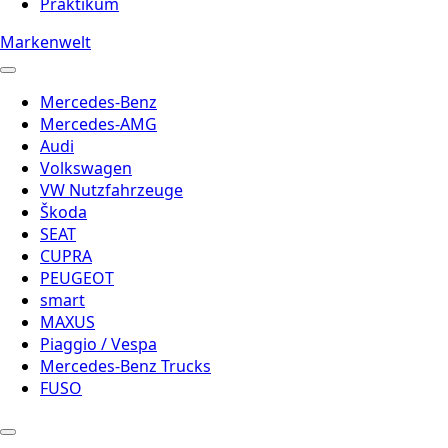
Praktikum
Markenwelt
Mercedes-Benz
Mercedes-AMG
Audi
Volkswagen
VW Nutzfahrzeuge
Škoda
SEAT
CUPRA
PEUGEOT
smart
MAXUS
Piaggio / Vespa
Mercedes-Benz Trucks
FUSO