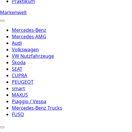
Praktikum
Markenwelt
Mercedes-Benz
Mercedes-AMG
Audi
Volkswagen
VW Nutzfahrzeuge
Škoda
SEAT
CUPRA
PEUGEOT
smart
MAXUS
Piaggio / Vespa
Mercedes-Benz Trucks
FUSO