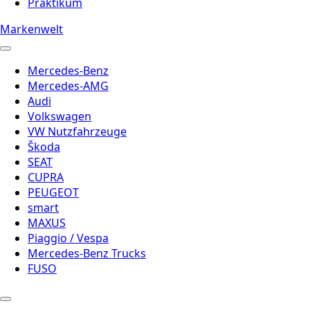
Praktikum
Markenwelt
Mercedes-Benz
Mercedes-AMG
Audi
Volkswagen
VW Nutzfahrzeuge
Škoda
SEAT
CUPRA
PEUGEOT
smart
MAXUS
Piaggio / Vespa
Mercedes-Benz Trucks
FUSO