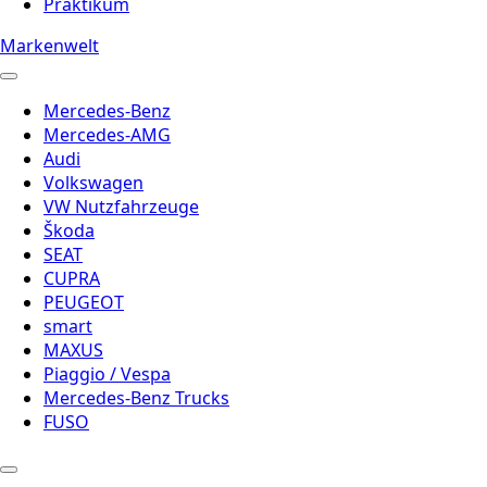
Praktikum
Markenwelt
Mercedes-Benz
Mercedes-AMG
Audi
Volkswagen
VW Nutzfahrzeuge
Škoda
SEAT
CUPRA
PEUGEOT
smart
MAXUS
Piaggio / Vespa
Mercedes-Benz Trucks
FUSO