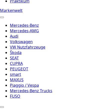
Praktikum
Markenwelt
Mercedes-Benz
Mercedes-AMG
Audi
Volkswagen
VW Nutzfahrzeuge
Škoda
SEAT
CUPRA
PEUGEOT
smart
MAXUS
Piaggio / Vespa
Mercedes-Benz Trucks
FUSO