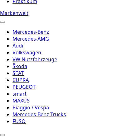
Praktikum
Markenwelt
Mercedes-Benz
Mercedes-AMG
Audi
Volkswagen
VW Nutzfahrzeuge
Škoda
SEAT
CUPRA
PEUGEOT
smart
MAXUS
Piaggio / Vespa
Mercedes-Benz Trucks
FUSO