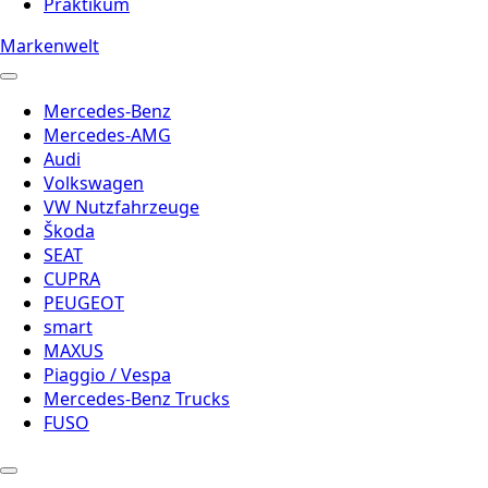
Praktikum
Markenwelt
Mercedes-Benz
Mercedes-AMG
Audi
Volkswagen
VW Nutzfahrzeuge
Škoda
SEAT
CUPRA
PEUGEOT
smart
MAXUS
Piaggio / Vespa
Mercedes-Benz Trucks
FUSO