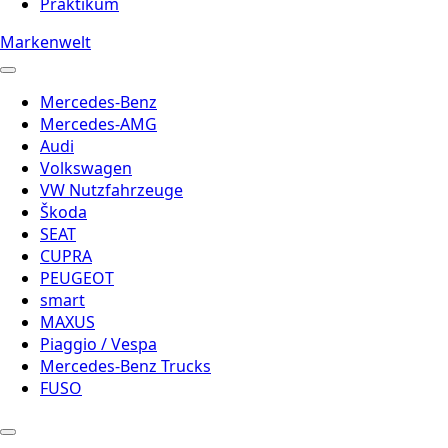
Praktikum
Markenwelt
Mercedes-Benz
Mercedes-AMG
Audi
Volkswagen
VW Nutzfahrzeuge
Škoda
SEAT
CUPRA
PEUGEOT
smart
MAXUS
Piaggio / Vespa
Mercedes-Benz Trucks
FUSO