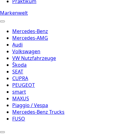
Praktikum
Markenwelt
Mercedes-Benz
Mercedes-AMG
Audi
Volkswagen
VW Nutzfahrzeuge
Škoda
SEAT
CUPRA
PEUGEOT
smart
MAXUS
Piaggio / Vespa
Mercedes-Benz Trucks
FUSO