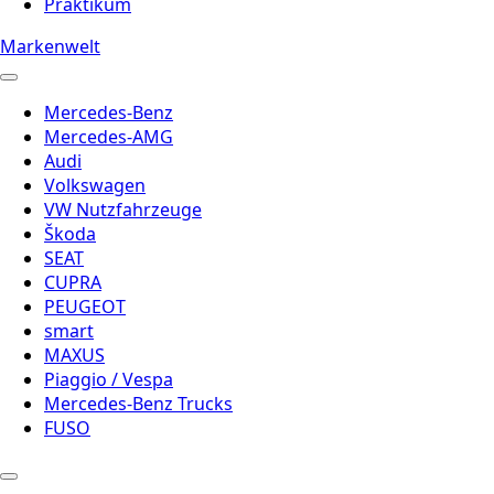
Praktikum
Markenwelt
Mercedes-Benz
Mercedes-AMG
Audi
Volkswagen
VW Nutzfahrzeuge
Škoda
SEAT
CUPRA
PEUGEOT
smart
MAXUS
Piaggio / Vespa
Mercedes-Benz Trucks
FUSO