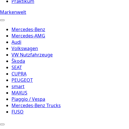
Praktikum
Markenwelt
Mercedes-Benz
Mercedes-AMG
Audi
Volkswagen
VW Nutzfahrzeuge
Škoda
SEAT
CUPRA
PEUGEOT
smart
MAXUS
Piaggio / Vespa
Mercedes-Benz Trucks
FUSO