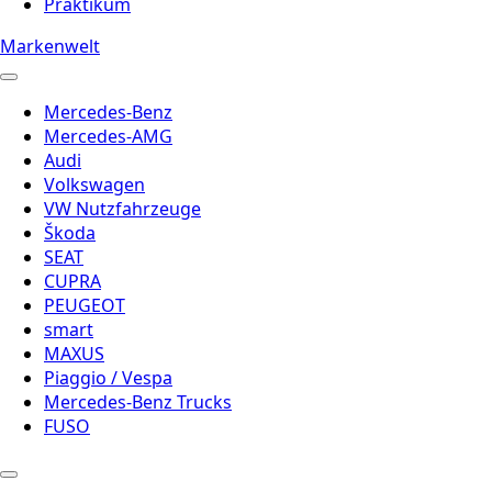
Praktikum
Markenwelt
Mercedes-Benz
Mercedes-AMG
Audi
Volkswagen
VW Nutzfahrzeuge
Škoda
SEAT
CUPRA
PEUGEOT
smart
MAXUS
Piaggio / Vespa
Mercedes-Benz Trucks
FUSO