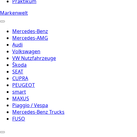
Praktikum
Markenwelt
Mercedes-Benz
Mercedes-AMG
Audi
Volkswagen
VW Nutzfahrzeuge
Škoda
SEAT
CUPRA
PEUGEOT
smart
MAXUS
Piaggio / Vespa
Mercedes-Benz Trucks
FUSO