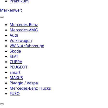
Praktikum
Markenwelt
Mercedes-Benz
Mercedes-AMG
Audi
Volkswagen
VW Nutzfahrzeuge
Škoda
SEAT
CUPRA
PEUGEOT
smart
MAXUS
Piaggio / Vespa
Mercedes-Benz Trucks
FUSO